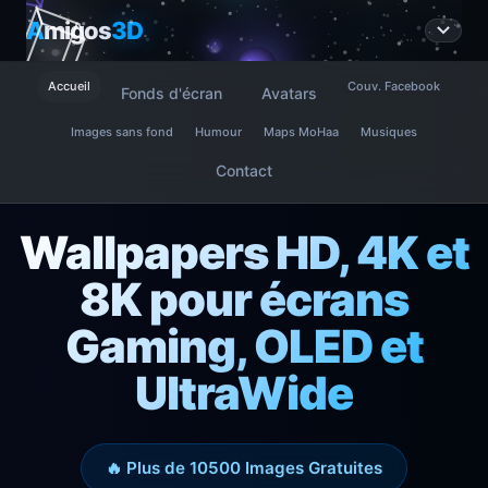
A
migos
3D
Accueil
Couv. Facebook
Fonds d'écran
Avatars
Images sans fond
Humour
Maps MoHaa
Musiques
Contact
Wallpapers HD, 4K et
8K pour écrans
Gaming, OLED et
UltraWide
🔥 Plus de 10500 Images Gratuites