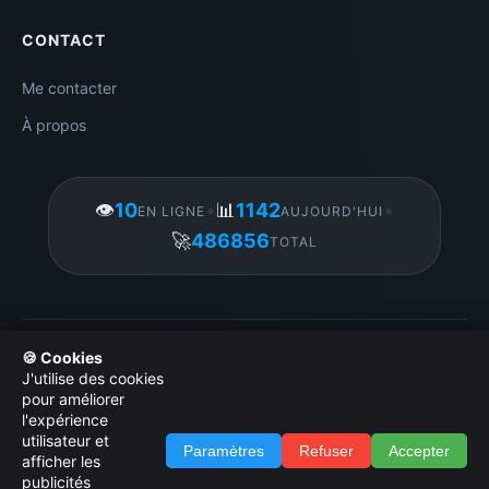
CONTACT
Me contacter
À propos
👁️
10
•
📊
1142
•
EN LIGNE
AUJOURD'HUI
🚀
486856
TOTAL
Gérer mes cookies
|
© 2026 Amigos3D. Tous droits réservés.
🍪 Cookies
|
Licence d utilisation des images
|
Politique de
J'utilise des cookies
confidentialité
|
Administration
pour améliorer
l'expérience
utilisateur et
Paramètres
Refuser
Accepter
afficher les
publicités