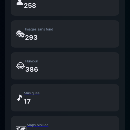
👤
258
Images sans fond
🎭
293
Humour
😂
386
Musiques
🎵
17
Maps MoHaa
🗺️