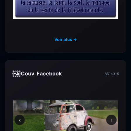
Voir plus →
🖼️
Couv. Facebook
851×315
‹
›