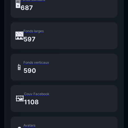
🖥️
687
Fonds larges
🌉
597
Fonds verticaux
📱
590
Couv Facebook
🖼️
1108
Avatars