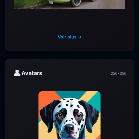
Voir plus →
👤
Avatars
256×256