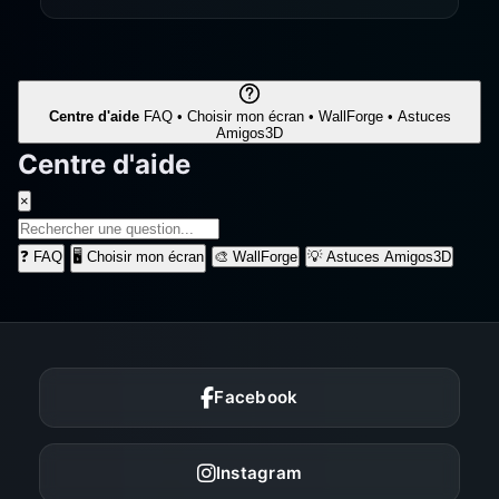
Centre d'aide
FAQ • Choisir mon écran • WallForge • Astuces
Amigos3D
Centre d'aide
×
❓
FAQ
🖥️
Choisir mon écran
🎨
WallForge
💡
Astuces Amigos3D
Facebook
Instagram