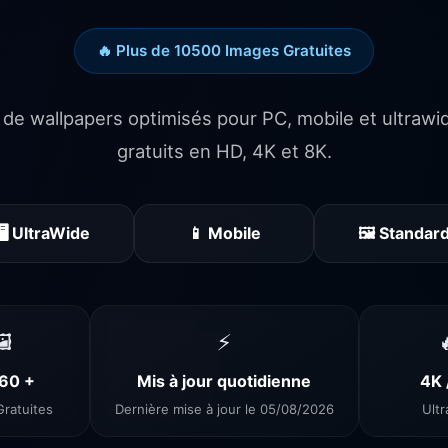
🔥 Plus de 10500 Images Gratuites
s de wallpapers optimisés pour PC, mobile et ultra
gratuits en HD, 4K et 8K.
🖥️ UltraWide
📱 Mobile
🖼️ Standar
️
⚡
60 +
Mis à jour quotidienne
4K 
ratuites
Dernière mise à jour le 05/08/2026
Ult