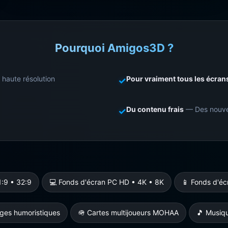
Pourquoi Amigos3D ?
 haute résolution
Pour vraiment tous les écran
✓
Du contenu frais
— Des nouvea
✓
1:9 • 32:9
💻 Fonds d'écran PC HD • 4K • 8K
📱 Fonds d'éc
ges humoristiques
🪖 Cartes multijoueurs MOHAA
🎵 Musiqu