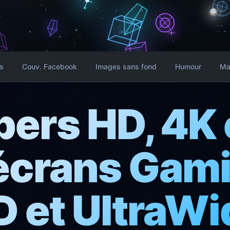
s
Couv. Facebook
Images sans fond
Humour
Ma
ers HD, 4K 
écrans Gami
 et UltraWi