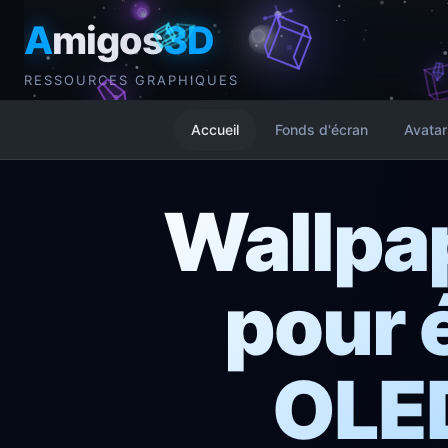
A
migos
3D
RESSOURCES GRAPHIQUES
Accueil
Fonds d'écran
Avatar
Wallpap
pour 
OLED