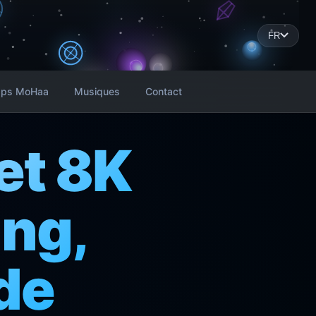
FR
ps MoHaa
Musiques
Contact
et 8K
ng,
de