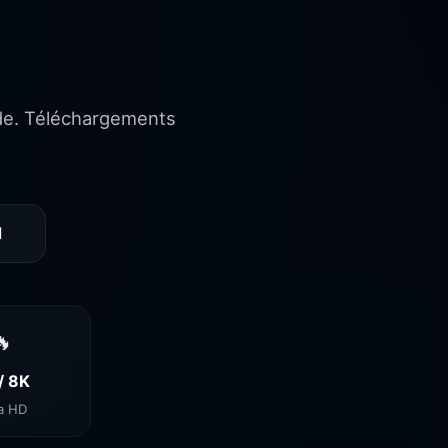
wide. Téléchargements
d
🔥
/ 8K
ra HD