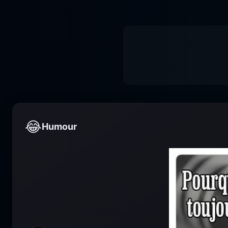
😂
Humour