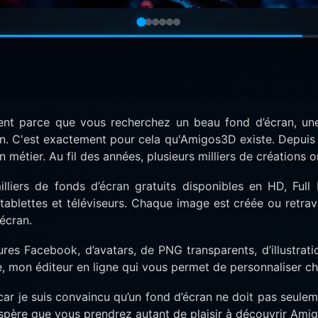
ment parce que vous recherchez un beau fond d’écran, une
an. C'est exactement pour cela qu'Amigos3D existe. Depuis 
étier. Au fil des années, plusieurs milliers de créations or
illiers de fonds d’écran gratuits disponibles en HD, Ful
blettes et téléviseurs. Chaque image est créée ou retravail
 écran.
tures Facebook, d’avatars, de PNG transparents, d’illustrat
, mon éditeur en ligne qui vous permet de personnaliser c
ar je suis convaincu qu’un fond d’écran ne doit pas seulemen
espère que vous prendrez autant de plaisir à découvrir Amig