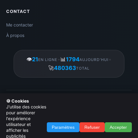
CONTACT
Me contacter
À propos
👁️
21
•
📊
1794
•
EN LIGNE
AUJOURD'HUI
🚀
480363
TOTAL
Gérer mes cookies
|
© 2026 Amigos3D. Tous droits réservés.
🍪 Cookies
|
Licence d utilisation des images
|
Politique de
J'utilise des cookies
confidentialité
|
Administration
pour améliorer
l'expérience
utilisateur et
Paramètres
Refuser
Accepter
afficher les
publicités