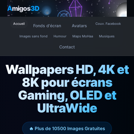
A
migos
3D
Accueil
Couv. Facebook
Fonds d'écran
Avatars
Images sans fond
Humour
Maps MoHaa
Musiques
Contact
Wallpapers HD, 4K et
8K pour écrans
Gaming, OLED et
UltraWide
🔥 Plus de 10500 Images Gratuites