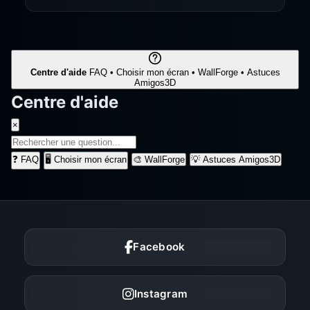
Centre d'aide
FAQ • Choisir mon écran • WallForge • Astuces
Amigos3D
Centre d'aide
×
❓
FAQ
🖥️
Choisir mon écran
🎨
WallForge
💡
Astuces Amigos3D
Facebook
Instagram