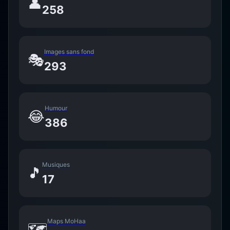
👤
258
Images sans fond
🎭
293
Humour
😂
386
Musiques
🎵
17
Maps MoHaa
🗺️