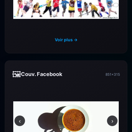
Voir plus →
🖼️
Couv. Facebook
851×315
‹
›