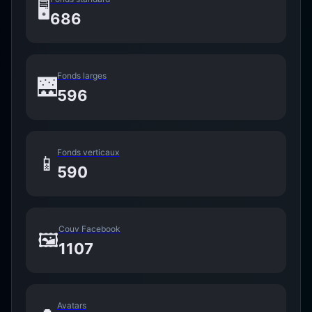
🖥️
686
Fonds larges
🌉
596
Fonds verticaux
📱
590
Couv Facebook
🖼️
1107
Avatars