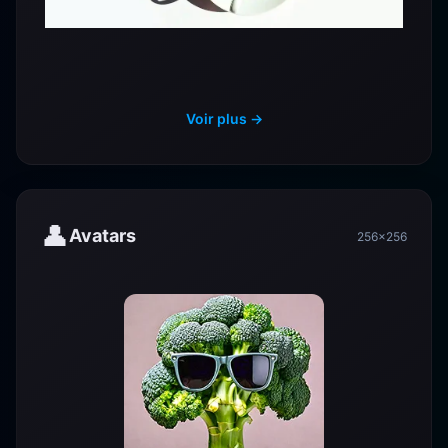
Voir plus →
👤
Avatars
256×256