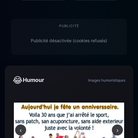
PUBLICITÉ
Publicité désactivée (cookies refusés)
😂
Humour
Images humoristiques
‹
›